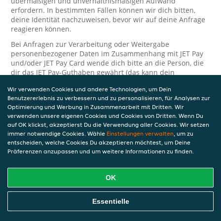
übermäßigen und unverhältnismäßigen Aufwand
erfordern. In bestimmten Fällen können wir dich bitten,
deine Identität nachzuweisen, bevor wir auf deine Anfrage
reagieren können.
Bei Anfragen zur Verarbeitung oder Weitergabe
personenbezogener Daten im Zusammenhang mit JET Pay
und/oder JET Pay Card wende dich bitte an die Person, die
dir das JET Pay-Guthaben gewährt (das kann dein
Arbeitgeber, Geschäftspartner usw. sein). Dies ist
Wir verwenden Cookies und andere Technologien, um Dein
erforderlich, da JET und die Person, die dir das Guthaben
Benutzererlebnis zu verbessern und zu personalisieren, für Analysen zur
gewährt, eine separate Verantwortung für die Verarbeitung
Optimierung und Werbung in Zusammenarbeit mit Dritten. Wir
und den Schutz deiner personenbezogenen Daten haben.
verwenden unsere eigenen Cookies und Cookies von Dritten. Wenn Du
Solltest du weitere Fragen oder Beschwerden in Bezug auf
auf OK klickst, akzeptierst Du die Verwendung aller Cookies. Wir setzen
immer notwendige Cookies. Wähle
die Verarbeitung deiner personenbezogenen Daten haben,
Einstellungen verwalten
, um zu
entscheiden, welche Cookies Du akzeptieren möchtest, um Deine
kontaktieren wir dich gerne. Wir würden uns auch über
Präferenzen anzupassen und um weitere Informationen zu finden.
Tipps oder Vorschläge zur Verbesserung unserer Erklärung
freuen.
OK
Sicherheit
JET nimmt den Schutz personenbezogener Daten sehr ernst
Essentielle
und daher ergreifen wir angemessene Maßnahmen, um
deine personenbezogenen Daten vor Missbrauch, Verlust,