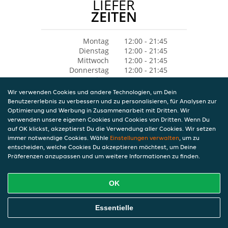
LIEFER
ZEITEN
Montag
12:00 - 21:45
Dienstag
12:00 - 21:45
Mittwoch
12:00 - 21:45
Donnerstag
12:00 - 21:45
Freitag
12:00 - 21:45
Samstag
12:00 - 21:45
Wir verwenden Cookies und andere Technologien, um Dein
Sonntag
12:00 - 21:45
Benutzererlebnis zu verbessern und zu personalisieren, für Analysen zur
Optimierung und Werbung in Zusammenarbeit mit Dritten. Wir
verwenden unsere eigenen Cookies und Cookies von Dritten. Wenn Du
auf OK klickst, akzeptierst Du die Verwendung aller Cookies. Wir setzen
immer notwendige Cookies. Wähle
Einstellungen verwalten
, um zu
entscheiden, welche Cookies Du akzeptieren möchtest, um Deine
Präferenzen anzupassen und um weitere Informationen zu finden.
OK
Essentielle