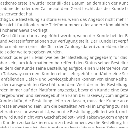
stkonto erstellt wurde; oder (iii) das Datum, an dem sich der Ku
 abmeldet oder den Cache auf dem Gerät löscht, das der Kunde be
os verwendet hat.
chtigt, die Bestellung zu stornieren, wenn das Angebot nicht mehr 
der nicht funktionierende Telefonnummer oder andere Kontaktin
l höherer Gewalt vorliegt.
 Geschäft nur dann ausgeführt werden, wenn der Kunde bei der B
 und Adressinformationen zur Verfügung stellt. Der Kunde ist verpfl
Informationen (einschließlich der Zahlungsdaten) zu melden, die
telt oder weitergegeben wurden.
onisch oder per E-Mail (wie bei der Bestellung angegeben) für da
bar sein, um Informationen betreffend den Status seiner Bestellu
ei dem der Kunde seine Bestellung aufgibt, einen Lieferservice v
n Takeaway.com dem Kunden eine Liefergebühr und/oder eine Se
ng anfallenden Liefer- und Servicegebühren können von einer Reih
t, dem ausgewählten Geschäft und dem Wert der in der Bestellung 
den immer auf der Plattform angezeigt, bevor ein Kunde eine Best
iefergebühren und Servicegebühren kann bei Takeaway.com angefo
 Kunde dafür, die Bestellung liefern zu lassen, muss der Kunde a
resse anwesend sein, um die bestellten Artikel in Empfang zu ne
eferadresse anwesend ist, wenn die Bestellung geliefert wird, und
rt wird (und nicht vom Geschäft selbst), wird Takeaway.com ang
Kunden zu kontaktieren, um zu bestimmen, wo die Bestellung hin
cht in der Lage ist, den Kunden zu kontaktieren, kann Takeaway.