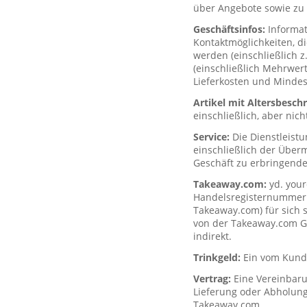
über Angebote sowie zu 
Geschäftsinfos:
Informa
Kontaktmöglichkeiten, d
werden (einschließlich z
(einschließlich Mehrwerts
Lieferkosten und Mindes
Artikel mit Altersbesc
einschließlich, aber nich
Service:
Die Dienstleist
einschließlich der Über
Geschäft zu erbringende
Takeaway.com:
yd. your
Handelsregisternummer H
Takeaway.com) für sich s
von der Takeaway.com Gro
indirekt.
Trinkgeld:
Ein vom Kunde
Vertrag:
Eine Vereinbar
Lieferung oder Abholung
Takeaway.com.