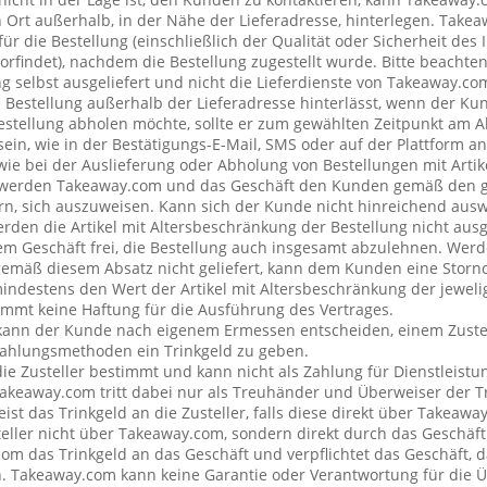
rt außerhalb, in der Nähe der Lieferadresse, hinterlegen. Tak
ür die Bestellung (einschließlich der Qualität oder Sicherheit des I
rfindet), nachdem die Bestellung zugestellt wurde. Bitte beachten 
g selbst ausgeliefert und nicht die Lieferdienste von Takeaway.c
e Bestellung außerhalb der Lieferadresse hinterlässt, wenn der Ku
Bestellung abholen möchte, sollte er zum gewählten Zeitpunkt am 
ein, wie in der Bestätigungs-E-Mail, SMS oder auf der Plattform a
wie bei der Auslieferung oder Abholung von Bestellungen mit Artik
 werden Takeaway.com und das Geschäft den Kunden gemäß den 
rn, sich auszuweisen. Kann sich der Kunde nicht hinreichend ausw
erden die Artikel mit Altersbeschränkung der Bestellung nicht ausg
 Geschäft frei, die Bestellung auch insgesamt abzulehnen. Werde
emäß diesem Absatz nicht geliefert, kann dem Kunden eine Stor
mindestens den Wert der Artikel mit Altersbeschränkung der jeweli
mt keine Haftung für die Ausführung des Vertrages.
kann der Kunde nach eigenem Ermessen entscheiden, einem Zustel
ahlungsmethoden ein Trinkgeld zu geben.
 die Zusteller bestimmt und kann nicht als Zahlung für Dienstleis
keaway.com tritt dabei nur als Treuhänder und Überweiser der Tr
t das Trinkgeld an die Zusteller, falls diese direkt über Takeawa
teller nicht über Takeaway.com, sondern direkt durch das Geschäft
om das Trinkgeld an das Geschäft und verpflichtet das Geschäft, d
n. Takeaway.com kann keine Garantie oder Verantwortung für die 