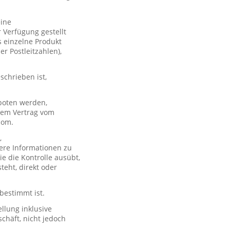
eine
 Verfügung gestellt
s einzelne Produkt
er Postleitzahlen),
schrieben ist,
boten werden,
 dem Vertrag vom
com.
,
ere Informationen zu
e die Kontrolle ausübt,
teht, direkt oder
 bestimmt ist.
llung inklusive
chäft, nicht jedoch