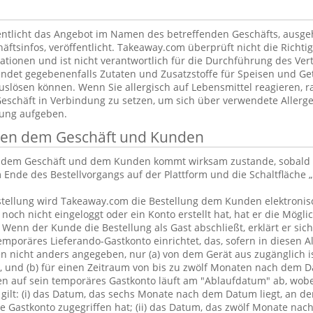
ntlicht das Angebot im Namen des betreffenden Geschäfts, ausg
äftsinfos, veröffentlicht. Takeaway.com überprüft nicht die Richtig
tionen und ist nicht verantwortlich für die Durchführung des Vert
ndet gegebenenfalls Zutaten und Zusatzstoffe für Speisen und Get
uslösen können. Wenn Sie allergisch auf Lebensmittel reagieren, ra
Geschäft in Verbindung zu setzen, um sich über verwendete Allerge
lung aufgeben.
chen dem Geschäft und Kunden
n dem Geschäft und dem Kunden kommt wirksam zustande, sobald 
 Ende des Bestellvorgangs auf der Plattform und die Schaltfläche „
tellung wird Takeaway.com die Bestellung dem Kunden elektronisc
och nicht eingeloggt oder ein Konto erstellt hat, hat er die Möglic
. Wenn der Kunde die Bestellung als Gast abschließt, erklärt er sic
emporäres Lieferando-Gastkonto einrichtet, das, sofern in diesen 
 nicht anders angegeben, nur (a) von dem Gerät aus zugänglich is
, und (b) für einen Zeitraum von bis zu zwölf Monaten nach dem D
en auf sein temporäres Gastkonto läuft am "Ablaufdatum" ab, wobe
gilt: (i) das Datum, das sechs Monate nach dem Datum liegt, an d
 Gastkonto zugegriffen hat; (ii) das Datum, das zwölf Monate nac