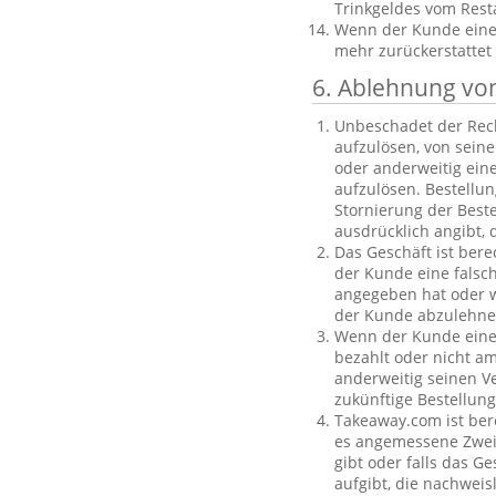
Trinkgeldes vom Rest
Wenn der Kunde eine B
mehr zurückerstattet
6. Ablehnung vo
Unbeschadet der Rech
aufzulösen, von sein
oder anderweitig einen
aufzulösen. Bestellu
Stornierung der Best
ausdrücklich angibt, 
Das Geschäft ist bere
der Kunde eine falsc
angegeben hat oder we
der Kunde abzulehnen
Wenn der Kunde eine f
bezahlt oder nicht am
anderweitig seinen V
zukünftige Bestellu
Takeaway.com ist ber
es angemessene Zweife
gibt oder falls das G
aufgibt, die nachweis