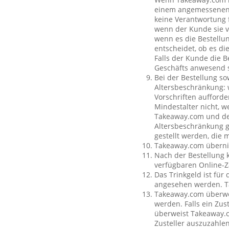
einem angemessenen O
keine Verantwortung f
wenn der Kunde sie vo
wenn es die Bestellun
entscheidet, ob es di
Falls der Kunde die 
Geschäfts anwesend s
Bei der Bestellung so
Altersbeschränkung:
Vorschriften aufforde
Mindestalter nicht, w
Takeaway.com und dem
Altersbeschränkung g
gestellt werden, die 
Takeaway.com übernim
Nach der Bestellung 
verfügbaren Online-Z
Das Trinkgeld ist für
angesehen werden. Ta
Takeaway.com überweis
werden. Falls ein Zus
überweist Takeaway.c
Zusteller auszuzahle