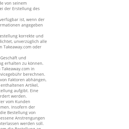
nde von seinem
i der Erstellung des
verfügbar ist, wenn der
formationen angegeben
estellung korrekte und
ichtet, unverzüglich alle
 an Takeaway.com oder
s Geschäft und
ng erhalten zu können.
on Takeaway.com in
rvicegebühr berechnen.
e von Faktoren abhängen,
enthaltenen Artikel,
ellung aufgibt. Eine
rdert werden.
n der vom Kunden
hmen. Insofern der
 die Bestellung von
emessene Anstrengungen
terlassen werden soll.
com die Bestellung an