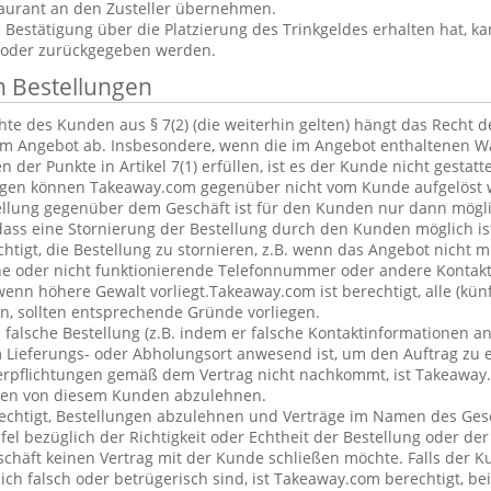
aurant an den Zusteller übernehmen.
estätigung über die Platzierung des Trinkgeldes erhalten hat, ka
 oder zurückgegeben werden.
n Bestellungen
te des Kunden aus § 7(2) (die weiterhin gelten) hängt das Recht 
em Angebot ab. Insbesondere, wenn die im Angebot enthaltenen Wa
 der Punkte in Artikel 7(1) erfüllen, ist es der Kunde nicht gestatt
ngen können Takeaway.com gegenüber nicht vom Kunde aufgelöst 
ellung gegenüber dem Geschäft ist für den Kunden nur dann mögl
dass eine Stornierung der Bestellung durch den Kunden möglich is
chtigt, die Bestellung zu stornieren, z.B. wenn das Angebot nicht 
he oder nicht funktionierende Telefonnummer oder andere Kontak
nn höhere Gewalt vorliegt.Takeaway.com ist berechtigt, alle (kün
, sollten entsprechende Gründe vorliegen.
alsche Bestellung (z.B. indem er falsche Kontaktinformationen an
 Lieferungs- oder Abholungsort anwesend ist, um den Auftrag zu e
erpflichtungen gemäß dem Vertrag nicht nachkommt, ist Takeaway.
ngen von diesem Kunden abzulehnen.
echtigt, Bestellungen abzulehnen und Verträge im Namen des Ges
l bezüglich der Richtigkeit oder Echtheit der Bestellung oder de
eschäft keinen Vertrag mit der Kunde schließen möchte. Falls der 
lich falsch oder betrügerisch sind, ist Takeaway.com berechtigt, bei