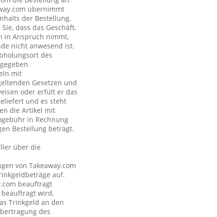
eaway.com übernimmt
nhalts der Bestellung,
Sie, dass das Geschäft,
om in Anspruch nimmt,
nde nicht anwesend ist.
Abholungsort des
ngegeben.
eln mit
geltenden Gesetzen und
eisen oder erfült er das
eliefert und es steht
n die Artikel mit
nogebühr in Rechnung
gen Bestellung beträgt.
ler über die
tungen von Takeaway.com
inkgeldbeträge auf.
y.com beauftragt
 beauftragt wird,
as Trinkgeld an den
Übertragung des