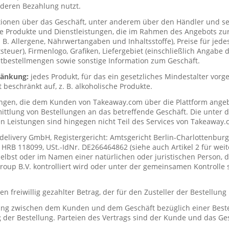
deren Bezahlung nutzt.
tionen über das Geschäft, unter anderem über den Händler und s
ie Produkte und Dienstleistungen, die im Rahmen des Angebots zur
. B. Allergene, Nährwertangaben und Inhaltsstoffe), Preise für jede
teuer), Firmenlogo, Grafiken, Liefergebiet (einschließlich Angabe d
tbestellmengen sowie sonstige Information zum Geschäft.
hränkung:
jedes Produkt, für das ein gesetzliches Mindestalter vorge
t beschränkt auf, z. B. alkoholische Produkte.
ungen, die dem Kunden von Takeaway.com über die Plattform ange
mittlung von Bestellungen an das betreffende Geschäft. Die unter
n Leistungen sind hingegen nicht Teil des Services von Takeaway.
delivery GmbH, Registergericht: Amtsgericht Berlin-Charlottenburg
RB 118099, USt.-IdNr. DE266464862 (siehe auch Artikel 2 für weit
elbst oder im Namen einer natürlichen oder juristischen Person, di
up B.V. kontrolliert wird oder unter der gemeinsamen Kontrolle s
n freiwillig gezahlter Betrag, der für den Zusteller der Bestellung
ung zwischen dem Kunden und dem Geschäft bezüglich einer Beste
 der Bestellung. Parteien des Vertrags sind der Kunde und das Ges